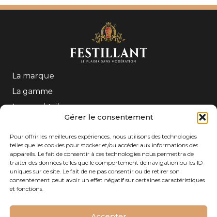
La marque
La gamme
Les mocktails
Gérer le consentement
Contact
Pour offrir les meilleures expériences, nous utilisons des technologies
telles que les cookies pour stocker et/ou accéder aux informations des
CONTACT
appareils. Le fait de consentir à ces technologies nous permettra de
traiter des données telles que le comportement de navigation ou les ID
Tél : +33 (0)5 56 61 54 54
uniques sur ce site. Le fait de ne pas consentir ou de retirer son
Adresse : Freixenet Gratien SAS – 208 Quai de
consentement peut avoir un effet négatif sur certaines caractéristiques
Paludate – 33800 Bordeaux– FRANCE
et fonctions.
Accepter