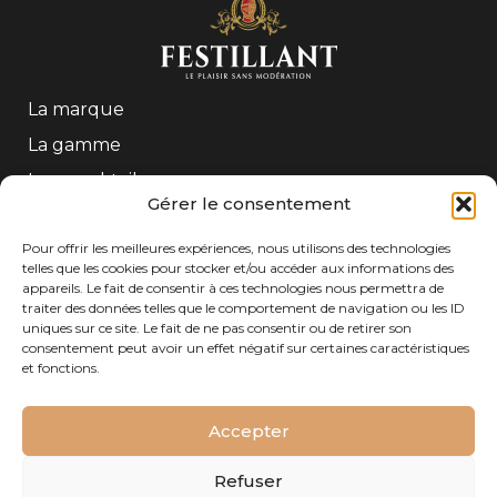
La marque
La gamme
Les mocktails
Gérer le consentement
Contact
Pour offrir les meilleures expériences, nous utilisons des technologies
telles que les cookies pour stocker et/ou accéder aux informations des
CONTACT
appareils. Le fait de consentir à ces technologies nous permettra de
traiter des données telles que le comportement de navigation ou les ID
Tél : +33 (0)5 56 61 54 54
uniques sur ce site. Le fait de ne pas consentir ou de retirer son
Adresse : Freixenet Gratien SAS – 208 Quai de
consentement peut avoir un effet négatif sur certaines caractéristiques
Paludate – 33800 Bordeaux– FRANCE
et fonctions.
Accepter
Refuser