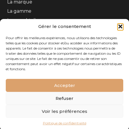
La marque
La gamme
Les mocktails
Gérer le consentement
Contact
Pour offrir les meilleures expériences, nous utilisons des technologies
telles que les cookies pour stocker et/ou accéder aux informations des
CONTACT
appareils. Le fait de consentir à ces technologies nous permettra de
traiter des données telles que le comportement de navigation ou les ID
Tél : +33 (0)5 56 61 54 54
uniques sur ce site. Le fait de ne pas consentir ou de retirer son
Adresse : Freixenet Gratien SAS – 208 Quai de
consentement peut avoir un effet négatif sur certaines caractéristiques
Paludate – 33800 Bordeaux– FRANCE
et fonctions.
Accepter
Refuser
© Copyright 2026 Festillant |
CGU
|
Politique de
Voir les préférences
confidentialité
|
Mentions légales
|
Plan du
site
|
Conformité
Politique de confidentialité