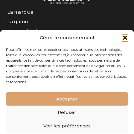
La marque
La gamme
Les mocktails
Gérer le consentement
Contact
Pour offrir les meilleures expériences, nous utilisons des technologies
telles que les cookies pour stocker et/ou accéder aux informations des
CONTACT
appareils. Le fait de consentir à ces technologies nous permettra de
traiter des données telles que le comportement de navigation ou les ID
Tél : +33 (0)5 56 61 54 54
uniques sur ce site. Le fait de ne pas consentir ou de retirer son
Adresse : Freixenet Gratien SAS – 208 Quai de
consentement peut avoir un effet négatif sur certaines caractéristiques
Paludate – 33800 Bordeaux– FRANCE
et fonctions.
Accepter
Refuser
© Copyright 2026 Festillant |
CGU
|
Politique de
Voir les préférences
confidentialité
|
Mentions légales
|
Plan du