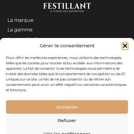
La marque
La gamme
Les mocktails
Gérer le consentement
Contact
Pour offrir les meilleures expériences, nous utilisons des technologies
telles que les cookies pour stocker et/ou accéder aux informations des
CONTACT
appareils. Le fait de consentir à ces technologies nous permettra de
traiter des données telles que le comportement de navigation ou les ID
Tél : +33 (0)5 56 61 54 54
uniques sur ce site. Le fait de ne pas consentir ou de retirer son
Adresse : Freixenet Gratien SAS – 208 Quai de
consentement peut avoir un effet négatif sur certaines caractéristiques
Paludate – 33800 Bordeaux– FRANCE
et fonctions.
Accepter
Refuser
© Copyright 2026 Festillant |
CGU
|
Politique de
Voir les préférences