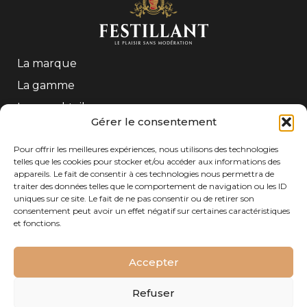
La marque
La gamme
Les mocktails
Gérer le consentement
Contact
Pour offrir les meilleures expériences, nous utilisons des technologies
telles que les cookies pour stocker et/ou accéder aux informations des
CONTACT
appareils. Le fait de consentir à ces technologies nous permettra de
traiter des données telles que le comportement de navigation ou les ID
Tél : +33 (0)5 56 61 54 54
uniques sur ce site. Le fait de ne pas consentir ou de retirer son
Adresse : Freixenet Gratien SAS – 208 Quai de
consentement peut avoir un effet négatif sur certaines caractéristiques
Paludate – 33800 Bordeaux– FRANCE
et fonctions.
Accepter
Refuser